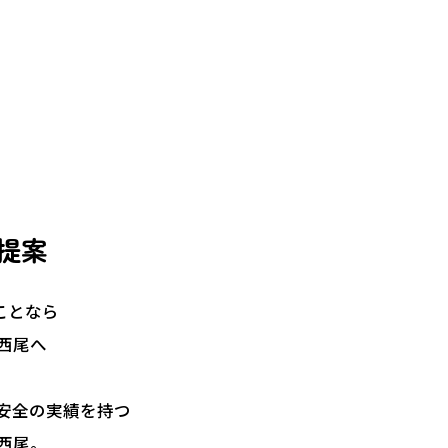
提案
のことなら
A西尾へ
安全の実績を持つ
A西尾。