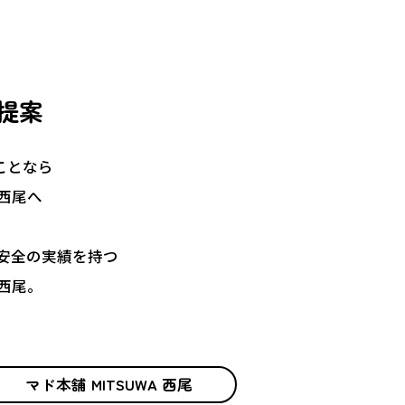
提案
のことなら
A西尾へ
安全の実績を持つ
A西尾。
マド本舗 MITSUWA 西尾